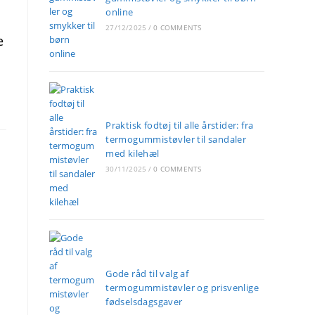
online
27/12/2025
/
0 COMMENTS
e
Praktisk fodtøj til alle årstider: fra
termogummistøvler til sandaler
med kilehæl
30/11/2025
/
0 COMMENTS
Gode råd til valg af
termogummistøvler og prisvenlige
fødselsdagsgaver