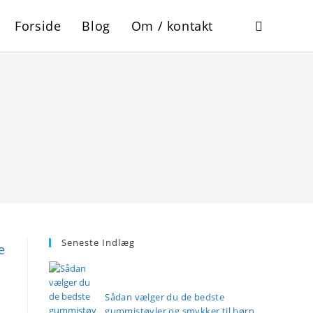
Forside
Blog
Om / kontakt
Toggle
website
search
Seneste Indlæg
e
Sådan vælger du de bedste
gummistøvler og smykker til børn