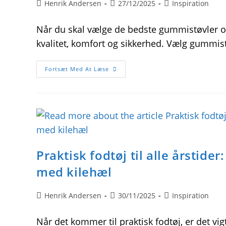
Post
Post
Post
Henrik Andersen
27/12/2025
Inspiration
author:
published:
category:
Når du skal vælge de bedste gummistøvler og
kvalitet, komfort og sikkerhed. Vælg gummist
Sådan
Fortsæt Med At Læse
Vælger
Du
De
Bedste
Gummistøvler
Og
Smykker
Til
Børn
Online
Praktisk fodtøj til alle årstide
med kilehæl
Post
Post
Post
Henrik Andersen
30/11/2025
Inspiration
author:
published:
category:
Når det kommer til praktisk fodtøj, er det vig