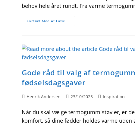
behov hele året rundt. Fra varme termogummi
Praktisk
Fortsæt Med At Læse
Fodtøj
Til
Alle
Årstider:
Fra
Termogummistøvler
Til
Sandaler
Med
Kilehæl
Gode råd til valg af termogumm
fødselsdagsgaver
Post
Post
Post
Henrik Andersen
23/10/2025
Inspiration
author:
published:
category:
Når du skal vælge termogummistøvler, er det
komfort, så dine fødder holdes varme uden at